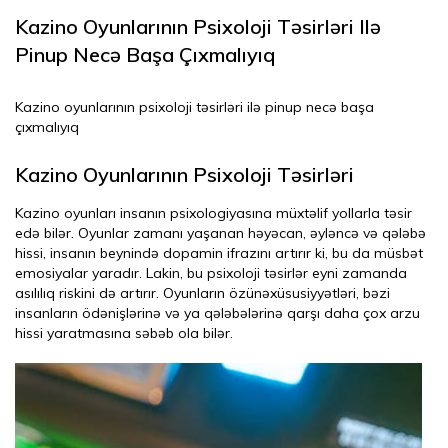
Kazino Oyunlarının Psixoloji Təsirləri Ilə
Pinup Necə Başa Çıxmalıyıq
Kazino oyunlarının psixoloji təsirləri ilə pinup necə başa
çıxmalıyıq
Kazino Oyunlarının Psixoloji Təsirləri
Kazino oyunları insanın psixologiyasına müxtəlif yollarla təsir
edə bilər. Oyunlar zamanı yaşanan həyəcan, əyləncə və qələbə
hissi, insanın beynində dopamin ifrazını artırır ki, bu da müsbət
emosiyalar yaradır. Lakin, bu psixoloji təsirlər eyni zamanda
asılılıq riskini də artırır. Oyunların özünəxüsusiyyətləri, bəzi
insanların ödənişlərinə və ya qələbələrinə qarşı daha çox arzu
hissi yaratmasına səbəb ola bilər.