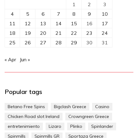
1
2
3
4
5
6
7
8
9
10
11
12
13
14
15
16
17
18
19
20
21
22
23
24
25
26
27
28
29
30
31
« Apr
Jun »
Popular tags
Betano Free Spins
Bigclash Greece
Casino
Chicken Road slot Ireland
Crowngreen Greece
entretenimiento
Lizaro
Plinko
Spinlander
Spinmills
Spinmills GR
Sportaza Greece