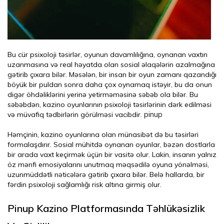
Bu cür psixoloji təsirlər, oyunun davamlılığına, oynanan vaxtın
uzanmasına və real həyatda olan sosial əlaqələrin azalmağına
gətirib çıxara bilər. Məsələn, bir insan bir oyun zamanı qazandığı
böyük bir puldan sonra daha çox oynamaq istəyir, bu da onun
digər öhdəliklərini yerinə yetirməməsinə səbəb ola bilər. Bu
səbəbdən, kazino oyunlarının psixoloji təsirlərinin dərk edilməsi
pinup
və müvafiq tədbirlərin görülməsi vacibdir.
Həmçinin, kazino oyunlarına olan münasibət də bu təsirləri
formalaşdırır. Sosial mühitdə oynanan oyunlar, bəzən dostlarla
bir arada vaxt keçirmək üçün bir vasitə olur. Lakin, insanın yalnız
öz mənfi emosiyalarını unutmaq məqsədilə oyuna yönəlməsi,
uzunmüddətli nəticələrə gətirib çıxara bilər. Belə hallarda, bir
fərdin psixoloji sağlamlığı risk altına girmiş olur.
Pinup Kazino Platformasında Təhlükəsizlik