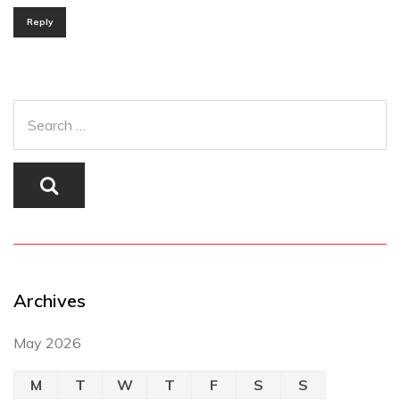
Reply
Archives
May 2026
M
T
W
T
F
S
S