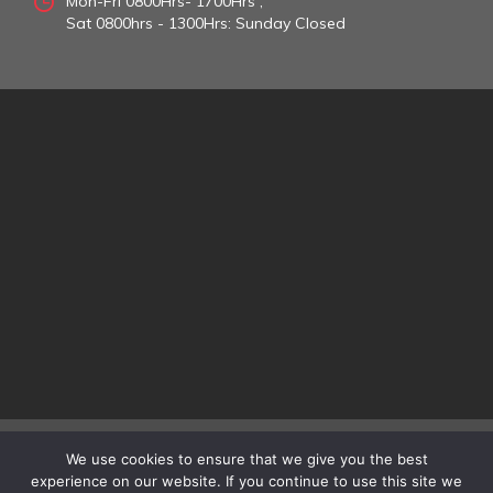
Mon-Fri 0800Hrs- 1700Hrs ,
Sat 0800hrs - 1300Hrs: Sunday Closed
© 2024 Cheble Car Surgeon,
We use cookies to ensure that we give you the best
All Rights Reserved
experience on our website. If you continue to use this site we