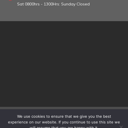
Sat 0800hrs - 1300Hrs: Sunday Closed
© 2024 Cheble Car Surgeon,
We use cookies to ensure that we give you the best
All Rights Reserved
experience on our website. If you continue to use this site we
will assume that you are happy with it.