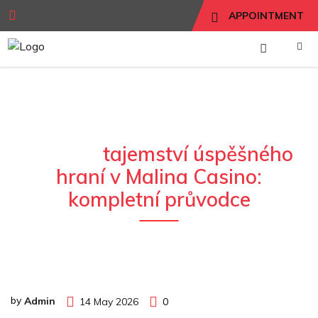
APPOINTMENT
/
Objevte tajemství úspěšného hraní v Malina
Home
Casino: kompletní průvodce
Objevte
tajemství úspěšného
hraní v Malina Casino:
kompletní průvodce
by
Admin
14 May 2026
0