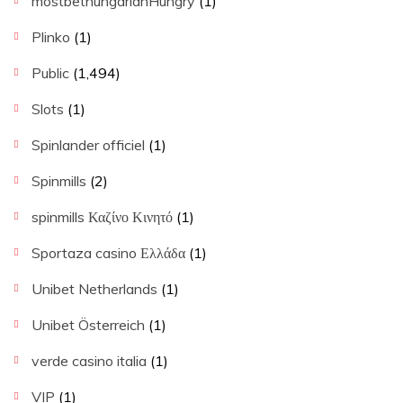
mostbethungarianHungry
(1)
Plinko
(1)
Public
(1,494)
Slots
(1)
Spinlander officiel
(1)
Spinmills
(2)
spinmills Καζίνο Κινητό
(1)
Sportaza casino Ελλάδα
(1)
Unibet Netherlands
(1)
Unibet Österreich
(1)
verde casino italia
(1)
VIP
(1)