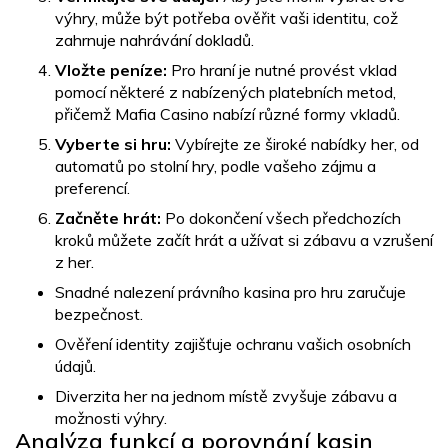
výhry, může být potřeba ověřit vaši identitu, což
zahrnuje nahrávání dokladů.
Vložte peníze:
Pro hraní je nutné provést vklad
pomocí některé z nabízených platebních metod,
přičemž Mafia Casino nabízí různé formy vkladů.
Vyberte si hru:
Vybírejte ze široké nabídky her, od
automatů po stolní hry, podle vašeho zájmu a
preferencí.
Začněte hrát:
Po dokončení všech předchozích
kroků můžete začít hrát a užívat si zábavu a vzrušení
z her.
Snadné nalezení právního kasina pro hru zaručuje
bezpečnost.
Ověření identity zajišťuje ochranu vašich osobních
údajů.
Diverzita her na jednom místě zvyšuje zábavu a
možnosti výhry.
Analýza funkcí a porovnání kasin