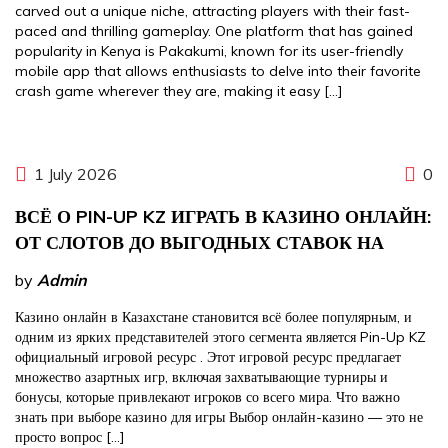
carved out a unique niche, attracting players with their fast-
paced and thrilling gameplay. One platform that has gained
popularity in Kenya is Pakakumi, known for its user-friendly
mobile app that allows enthusiasts to delve into their favorite
crash game wherever they are, making it easy […]
1 July 2026
0
ВСЁ О PIN-UP KZ ИГРАТЬ В КАЗИНО ОНЛАЙН:
ОТ СЛОТОВ ДО ВЫГОДНЫХ СТАВОК НА
by
Admin
Казино онлайн в Казахстане становится всё более популярным, и
одним из ярких представителей этого сегмента является Pin-Up KZ
официальный игровой ресурс . Этот игровой ресурс предлагает
множество азартных игр, включая захватывающие турниры и
бонусы, которые привлекают игроков со всего мира. Что важно
знать при выборе казино для игры Выбор онлайн-казино — это не
просто вопрос […]