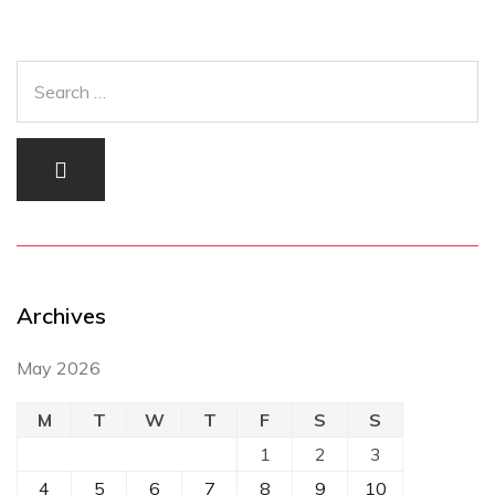
Archives
May 2026
M
T
W
T
F
S
S
1
2
3
4
5
6
7
8
9
10