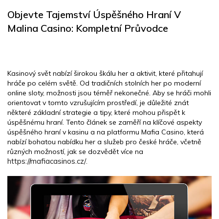
Objevte Tajemství Úspěšného Hraní V
Malina Casino: Kompletní Průvodce
Kasinový svět nabízí širokou škálu her a aktivit, které přitahují
hráče po celém světě. Od tradičních stolních her po moderní
online sloty, možnosti jsou téměř nekonečné. Aby se hráči mohli
orientovat v tomto vzrušujícím prostředí, je důležité znát
některé základní strategie a tipy, které mohou přispět k
úspěšnému hraní. Tento článek se zaměří na klíčové aspekty
úspěšného hraní v kasinu a na platformu Mafia Casino, která
nabízí bohatou nabídku her a služeb pro české hráče, včetně
různých možností, jak se dozvědět více na
https://mafiacasinos.cz/
.