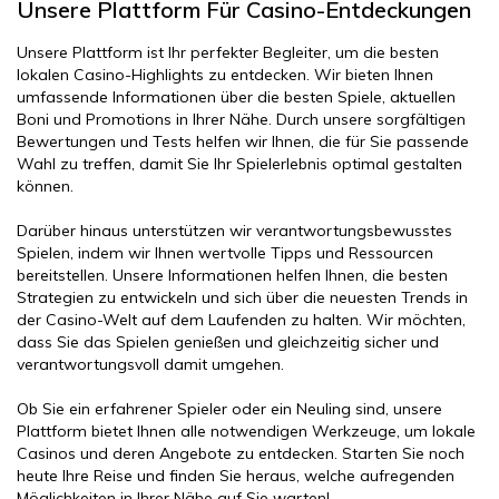
Unsere Plattform Für Casino-Entdeckungen
Unsere Plattform ist Ihr perfekter Begleiter, um die besten
lokalen Casino-Highlights zu entdecken. Wir bieten Ihnen
umfassende Informationen über die besten Spiele, aktuellen
Boni und Promotions in Ihrer Nähe. Durch unsere sorgfältigen
Bewertungen und Tests helfen wir Ihnen, die für Sie passende
Wahl zu treffen, damit Sie Ihr Spielerlebnis optimal gestalten
können.
Darüber hinaus unterstützen wir verantwortungsbewusstes
Spielen, indem wir Ihnen wertvolle Tipps und Ressourcen
bereitstellen. Unsere Informationen helfen Ihnen, die besten
Strategien zu entwickeln und sich über die neuesten Trends in
der Casino-Welt auf dem Laufenden zu halten. Wir möchten,
dass Sie das Spielen genießen und gleichzeitig sicher und
verantwortungsvoll damit umgehen.
Ob Sie ein erfahrener Spieler oder ein Neuling sind, unsere
Plattform bietet Ihnen alle notwendigen Werkzeuge, um lokale
Casinos und deren Angebote zu entdecken. Starten Sie noch
heute Ihre Reise und finden Sie heraus, welche aufregenden
Möglichkeiten in Ihrer Nähe auf Sie warten!