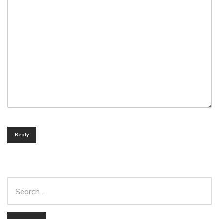
Reply