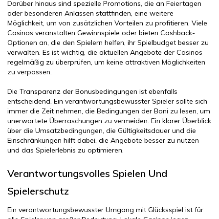
Darüber hinaus sind spezielle Promotions, die an Feiertagen
oder besonderen Anlässen stattfinden, eine weitere
Möglichkeit, um von zusätzlichen Vorteilen zu profitieren. Viele
Casinos veranstalten Gewinnspiele oder bieten Cashback-
Optionen an, die den Spielern helfen, ihr Spielbudget besser zu
verwalten. Es ist wichtig, die aktuellen Angebote der Casinos
regelmäßig zu überprüfen, um keine attraktiven Möglichkeiten
zu verpassen.
Die Transparenz der Bonusbedingungen ist ebenfalls
entscheidend. Ein verantwortungsbewusster Spieler sollte sich
immer die Zeit nehmen, die Bedingungen der Boni zu lesen, um
unerwartete Überraschungen zu vermeiden. Ein klarer Überblick
über die Umsatzbedingungen, die Gültigkeitsdauer und die
Einschränkungen hilft dabei, die Angebote besser zu nutzen
und das Spielerlebnis zu optimieren.
Verantwortungsvolles Spielen Und
Spielerschutz
Ein verantwortungsbewusster Umgang mit Glücksspiel ist für