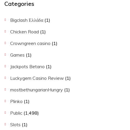
Categories
Bigclash Ελλάδα
(1)
Chicken Road
(1)
Crowngreen casino
(1)
Games
(1)
Jackpots Betano
(1)
Luckygem Casino Review
(1)
mostbethungarianHungry
(1)
Plinko
(1)
Public
(1,498)
Slots
(1)