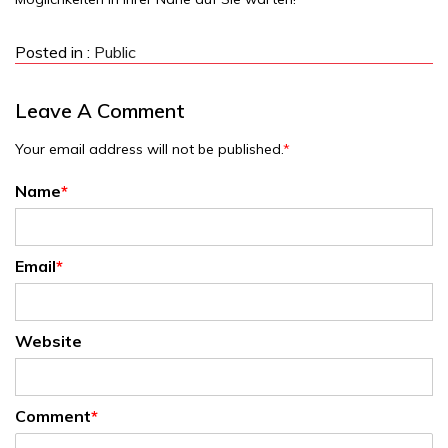
Posted in :
Public
Leave A Comment
Your email address will not be published.
*
Name
*
Email
*
Website
Comment
*