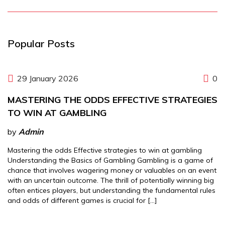
Popular Posts
29 January 2026
0
MASTERING THE ODDS EFFECTIVE STRATEGIES
TO WIN AT GAMBLING
by
Admin
Mastering the odds Effective strategies to win at gambling
Understanding the Basics of Gambling Gambling is a game of
chance that involves wagering money or valuables on an event
with an uncertain outcome. The thrill of potentially winning big
often entices players, but understanding the fundamental rules
and odds of different games is crucial for […]