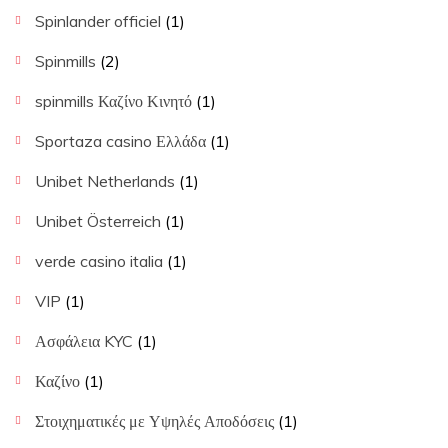
Spinlander officiel
(1)
Spinmills
(2)
spinmills Καζίνο Κινητό
(1)
Sportaza casino Ελλάδα
(1)
Unibet Netherlands
(1)
Unibet Österreich
(1)
verde casino italia
(1)
VIP
(1)
Ασφάλεια KYC
(1)
Καζίνο
(1)
Στοιχηματικές με Υψηλές Αποδόσεις
(1)