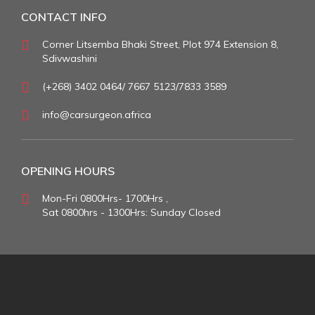
CONTACT INFO
Corner Litsemba Bhaki Street, Plot 974 Extension 8,
Sdivwashini
(+268) 3402 0464/ 7667 5123/7833 3589
info@carsurgeon.africa
OPENING HOURS
Mon-Fri 0800Hrs- 1700Hrs ,
Sat 0800hrs - 1300Hrs: Sunday Closed