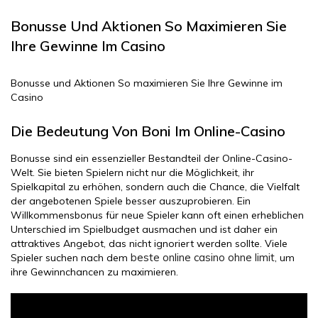
Bonusse Und Aktionen So Maximieren Sie
Ihre Gewinne Im Casino
Bonusse und Aktionen So maximieren Sie Ihre Gewinne im
Casino
Die Bedeutung Von Boni Im Online-Casino
Bonusse sind ein essenzieller Bestandteil der Online-Casino-
Welt. Sie bieten Spielern nicht nur die Möglichkeit, ihr
Spielkapital zu erhöhen, sondern auch die Chance, die Vielfalt
der angebotenen Spiele besser auszuprobieren. Ein
Willkommensbonus für neue Spieler kann oft einen erheblichen
Unterschied im Spielbudget ausmachen und ist daher ein
attraktives Angebot, das nicht ignoriert werden sollte. Viele
beste online casino ohne limit
Spieler suchen nach dem
, um
ihre Gewinnchancen zu maximieren.