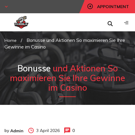
APPOINTMENT
/
Bonusse und Aktionen So maximieren Sie Ihre
Home
Gewinne im Casino
Bonusse
und Aktionen So
maximieren Sie Ihre Gewinne
im Casino
by
3 April 2026
0
Admin