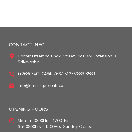
CONTACT INFO
Corner Litsemba Bhaki Street, Plot 974 Extension 8,
Sdivwashini
(+268) 3402 0464/ 7667 5123/7833 3589
info@carsurgeon.africa
OPENING HOURS
Mon-Fri 0800Hrs- 1700Hrs ,
Sat 0800hrs - 1300Hrs: Sunday Closed