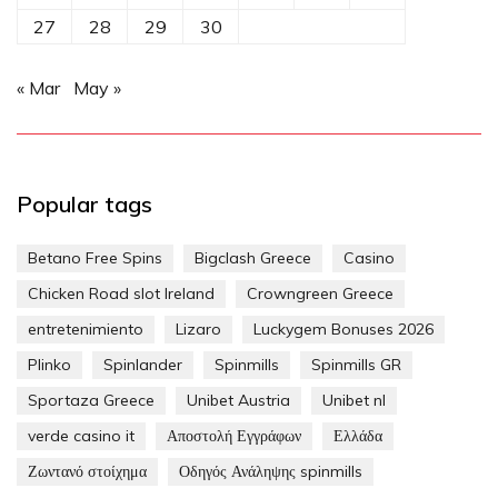
27
28
29
30
« Mar
May »
Popular tags
Betano Free Spins
Bigclash Greece
Casino
Chicken Road slot Ireland
Crowngreen Greece
entretenimiento
Lizaro
Luckygem Bonuses 2026
Plinko
Spinlander
Spinmills
Spinmills GR
Sportaza Greece
Unibet Austria
Unibet nl
verde casino it
Αποστολή Εγγράφων
Ελλάδα
Ζωντανό στοίχημα
Οδηγός Ανάληψης spinmills