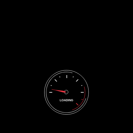
Coronavirus Disease 2019
COVID-19 is a contagious disease caused by the coronavirus
SARS-CoV-2. In January 2020, the disease spread worldwide,
resulting in the COVID-19 pandemic. The symptoms of
COVID‑19 can vary but often include fever,[7] fatigue, cough,
breathing difficulties, loss of smell, and loss of taste.[8][9][10]
Symptoms may begin one to fourteen days after exposure to
the virus. […]
READ MORE
by
Admin
23 April 2026
LOADING
Coronavirus Disease 2019
COVID-19 is a contagious disease caused by the coronavirus