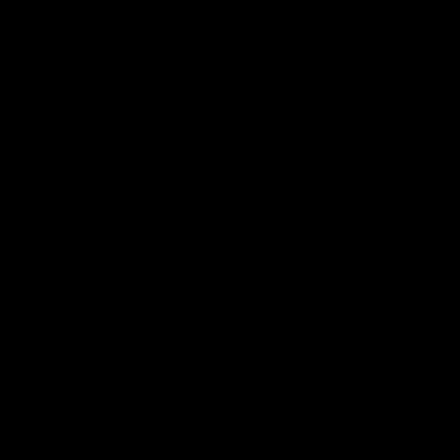
Reply