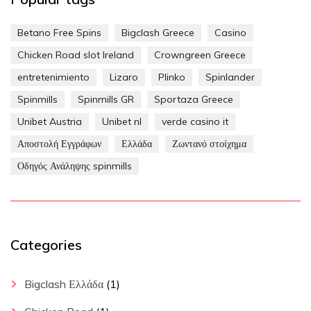
Betano Free Spins
Bigclash Greece
Casino
Chicken Road slot Ireland
Crowngreen Greece
entretenimiento
Lizaro
Plinko
Spinlander
Spinmills
Spinmills GR
Sportaza Greece
Unibet Austria
Unibet nl
verde casino it
Αποστολή Εγγράφων
Ελλάδα
Ζωντανό στοίχημα
Οδηγός Ανάληψης spinmills
Categories
Bigclash Ελλάδα
(1)