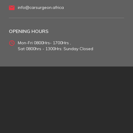
info@carsurgeon.africa
OPENING HOURS
Mon-Fri 0800Hrs- 1700Hrs ,
Sat 0800hrs - 1300Hrs: Sunday Closed