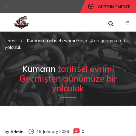
APPOINTMENT
/
Kumarın tarihsel evrimi Geçmişten günümüze bir
Home
yolculuk
Kumarın
tarihsel evrimi
Geçmişten günümüze bir
yolculuk
by
19 January 2026
0
Admin