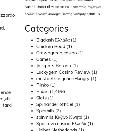
Austria
Unibet nl
verde casino it
Αποστολή Εγγράφων
Ελλάδα
Ζωντανό στοίχημα
Οδηγός Ανάληψης spinmills
’azzardo
Categories
ci.
Bigclash Ελλάδα
(1)
Chicken Road
(1)
Crowngreen casino
(1)
Games
(1)
Jackpots Betano
(1)
Luckygem Casino Review
(1)
mostbethungarianHungry
(1)
Plinko
(1)
Public
(1,498)
ğlence
Slots
(1)
eşitli
Spinlander officiel
(1)
 farklı
Spinmills
(2)
spinmills Καζίνο Κινητό
(1)
Sportaza casino Ελλάδα
(1)
Unibet Netherlands
(1)