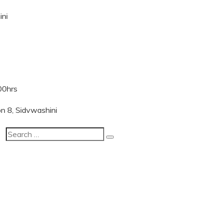
ini
00hrs
68) 3402 0464/ 7667 5123/7833 3589
on 8, Sidvwashini