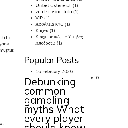
Unibet Österreich
(1)
verde casino italia
(1)
VIP
(1)
Ασφάλεια KYC
(1)
Καζίνο
(1)
Στοιχηματικές με Υψηλές
ki bir
Αποδόσεις
(1)
 şans
lmuştur.
Popular Posts
16 February 2026
0
Debunking
common
gambling
myths What
every player
 at
should know