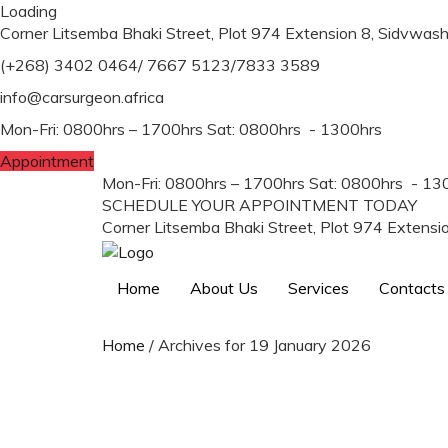
Loading
Corner Litsemba Bhaki Street, Plot 974 Extension 8, Sidvwash
(+268) 3402 0464/ 7667 5123/7833 3589
info@carsurgeon.africa
Mon-Fri: 0800hrs – 1700hrs Sat: 0800hrs - 1300hrs
Appointment
Mon-Fri: 0800hrs – 1700hrs Sat: 0800hrs - 13
SCHEDULE YOUR APPOINTMENT TODAY
(+2
Corner Litsemba Bhaki Street, Plot 974 Extensi
Home
About Us
Services
Contacts
Home
/
Archives for 19 January 2026