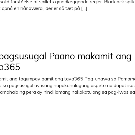
solid forståelse af spillets grundlæggende regler. Blackjack spill
at opnå en håndværdi, der er så tæt på […]
pagsusugal Paano makamit ang
ya365
amit ang tagumpay gamit ang taya365 Pag-unawa sa Pamam
 sa pagsusugal ay isang napakahalagang aspeto na dapat isa
amahala ng pera ay hindi lamang nakakatulong sa pag-iwas s