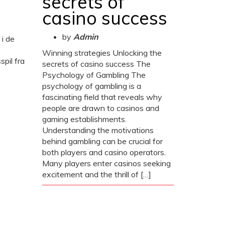
secrets of
casino success
by
Admin
i de
Winning strategies Unlocking the
spil fra
secrets of casino success The
Psychology of Gambling The
psychology of gambling is a
fascinating field that reveals why
people are drawn to casinos and
gaming establishments.
Understanding the motivations
behind gambling can be crucial for
both players and casino operators.
Many players enter casinos seeking
excitement and the thrill of […]