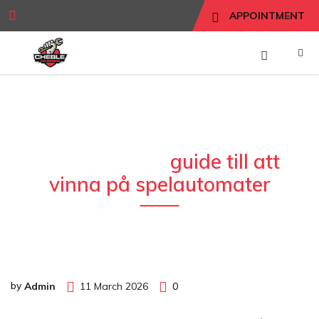
APPOINTMENT
/
Steg-för-steg guide till att vinna på
Home
spelautomater
Steg-för-steg
guide till att
vinna på spelautomater
by
Admin
11 March 2026
0