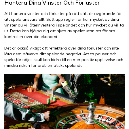
Hantera Dina Vinster Och Förluster
Att hantera vinster och förluster på rätt sätt är avgörande för
att spela ansvarsfullt. Sätt upp regler för hur mycket av dina
vinster du vill återinvestera i spelandet och hur mycket du vill ta
ut. Detta kan hjälpa dig att njuta av spelet utan att förlora
kontrollen över din ekonomi.
Det är också viktigt att reflektera över dina förluster och inte
låta dem påverka ditt spelande negativt. Att ta pauser och
spela för nöjes skull kan bidra till en mer positiv upplevelse och
minska risken för problematiskt spelande.