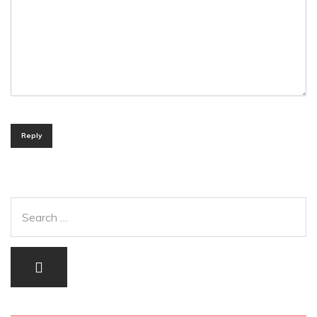
Reply