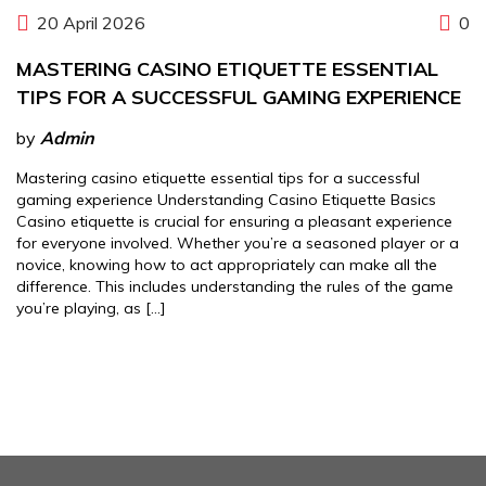
20 April 2026
0
MASTERING CASINO ETIQUETTE ESSENTIAL
TIPS FOR A SUCCESSFUL GAMING EXPERIENCE
by
Admin
Mastering casino etiquette essential tips for a successful
gaming experience Understanding Casino Etiquette Basics
Casino etiquette is crucial for ensuring a pleasant experience
for everyone involved. Whether you’re a seasoned player or a
novice, knowing how to act appropriately can make all the
difference. This includes understanding the rules of the game
you’re playing, as […]