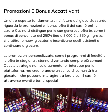
Promozioni E Bonus Accattivanti
Un altro aspetto fondamentale nel futuro del gioco d’azzardo
riguarda le promozioni e i bonus offerti dai casinò online.
Lizaro Casino si distingue per le sue generose offerte, come il
bonus di benvenuto del 250% fino a 3.000 € e 350 giri gratis,
che attirano nuovi giocatori e incentivano quelli esistenti a
continuare a giocare.
Le promozioni personalizzate, come i programmi di fedeltà e
le offerte stagionali, stanno diventando sempre più comuni.
Queste strategie non solo aumentano l’interesse per la
piattaforma, ma creano anche un senso di comunità tra i
giocatori, che possono interagire tra loro e con il casinò
attraverso eventi e tornei speciali.