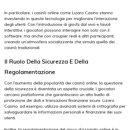
In particolare, i casinò online come Lizaro Casino stanno
investendo in queste tecnologie per migliorare l’interazione
degli utenti. Con l’introduzione di giochi dal vivo e tavoli
interattivi, i giocatori possono interagire non solo con il
software, ma anche con croupier reali e altri partecipanti,
creando un’atmosfera socializzante che simula quella dei
casinò tradizionali.
Il Ruolo Della Sicurezza E Della
Regolamentazione
Con l’aumento della popolarità dei casinò online, la questione
della sicurezza è diventata un aspetto cruciale. I giocatori
cercano piattaforme che garantiscano un alto livello di
protezione dei dati e transazioni finanziarie sicure. Lizaro
Casino, ad esempio, utilizza avanzati sistemi di crittografia per
salvaguardare le informazioni personali e finanziarie dei suoi
utenti.
Inoltre, la regolamentazione del gioco d’azzardo online è in