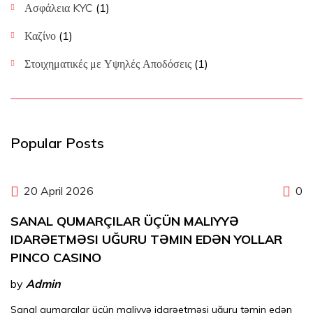
Ασφάλεια KYC
(1)
Καζίνο
(1)
Στοιχηματικές με Υψηλές Αποδόσεις
(1)
Popular Posts
20 April 2026
0
SANAL QUMARÇILAR ÜÇÜN MALIYYƏ
IDARƏETMƏSI UĞURU TƏMIN EDƏN YOLLAR
PINCO CASINO
by
Admin
Sanal qumarçılar üçün maliyyə idarəetməsi uğuru təmin edən