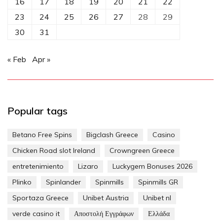
16
17
18
19
20
21
22
23
24
25
26
27
28
29
30
31
« Feb
Apr »
Popular tags
Betano Free Spins
Bigclash Greece
Casino
Chicken Road slot Ireland
Crowngreen Greece
entretenimiento
Lizaro
Luckygem Bonuses 2026
Plinko
Spinlander
Spinmills
Spinmills GR
Sportaza Greece
Unibet Austria
Unibet nl
verde casino it
Αποστολή Εγγράφων
Ελλάδα