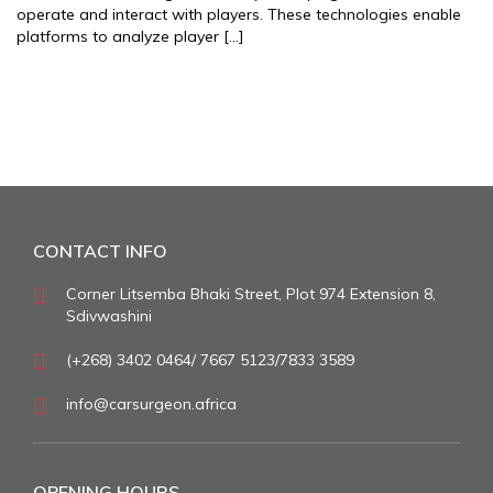
operate and interact with players. These technologies enable
platforms to analyze player […]
CONTACT INFO
Corner Litsemba Bhaki Street, Plot 974 Extension 8,
Sdivwashini
(+268) 3402 0464/ 7667 5123/7833 3589
info@carsurgeon.africa
OPENING HOURS