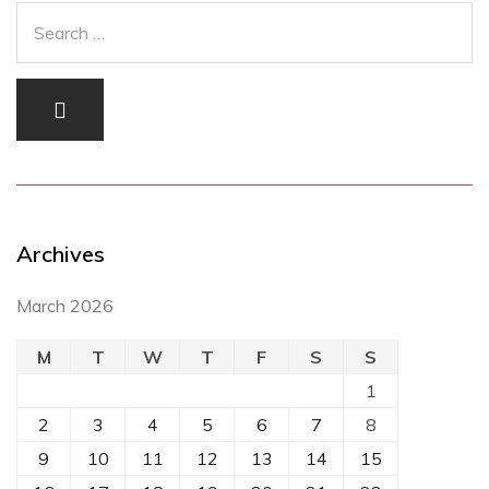
Archives
March 2026
M
T
W
T
F
S
S
1
2
3
4
5
6
7
8
9
10
11
12
13
14
15