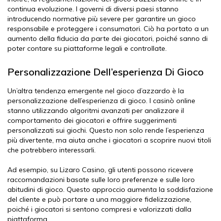
continua evoluzione. I governi di diversi paesi stanno
introducendo normative più severe per garantire un gioco
responsabile e proteggere i consumatori. Ciò ha portato a un
aumento della fiducia da parte dei giocatori, poiché sanno di
poter contare su piattaforme legali e controllate.
Personalizzazione Dell’esperienza Di Gioco
Un’altra tendenza emergente nel gioco d’azzardo è la
personalizzazione dell’esperienza di gioco. I casinò online
stanno utilizzando algoritmi avanzati per analizzare il
comportamento dei giocatori e offrire suggerimenti
personalizzati sui giochi. Questo non solo rende l’esperienza
più divertente, ma aiuta anche i giocatori a scoprire nuovi titoli
che potrebbero interessarli.
Ad esempio, su Lizaro Casino, gli utenti possono ricevere
raccomandazioni basate sulle loro preferenze e sulle loro
abitudini di gioco. Questo approccio aumenta la soddisfazione
del cliente e può portare a una maggiore fidelizzazione,
poiché i giocatori si sentono compresi e valorizzati dalla
piattaforma.