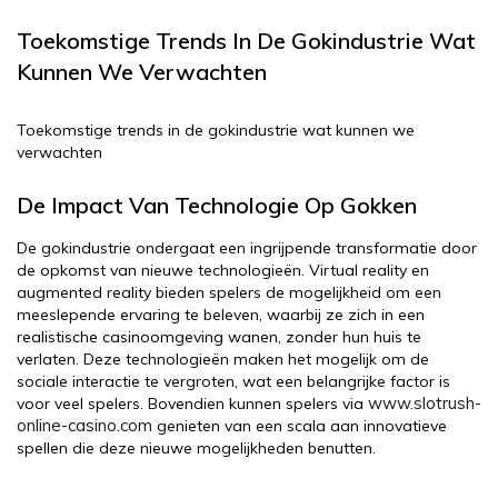
Toekomstige Trends In De Gokindustrie Wat
Kunnen We Verwachten
Toekomstige trends in de gokindustrie wat kunnen we
verwachten
De Impact Van Technologie Op Gokken
De gokindustrie ondergaat een ingrijpende transformatie door
de opkomst van nieuwe technologieën. Virtual reality en
augmented reality bieden spelers de mogelijkheid om een
meeslepende ervaring te beleven, waarbij ze zich in een
realistische casinoomgeving wanen, zonder hun huis te
verlaten. Deze technologieën maken het mogelijk om de
sociale interactie te vergroten, wat een belangrijke factor is
www.slotrush-
voor veel spelers. Bovendien kunnen spelers via
online-casino.com
genieten van een scala aan innovatieve
spellen die deze nieuwe mogelijkheden benutten.