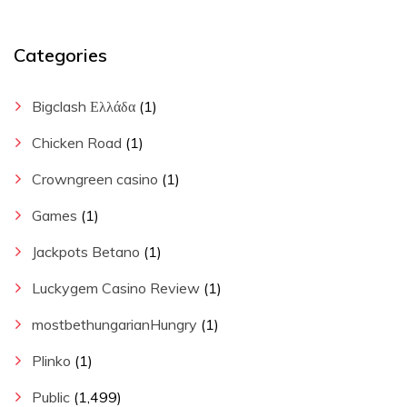
Categories
Bigclash Ελλάδα
(1)
Chicken Road
(1)
Crowngreen casino
(1)
Games
(1)
Jackpots Betano
(1)
Luckygem Casino Review
(1)
mostbethungarianHungry
(1)
Plinko
(1)
Public
(1,499)