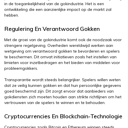
in de toegankelijkheid van de gokindustrie. Het is een
ontwikkeling die een aanzienlijke impact op de markt zal
hebben.
Regulering En Verantwoord Gokken
Met de groei van de gokindustrie komt ook de noodzaak voor
strengere regelgeving. Overheden wereldwijd werken aan
wetgeving om verantwoord gokken te bevorderen en spelers
te beschermen. Dit omvat initiatieven zoals het instellen van
limieten voor inzetbedragen en het bieden van middelen voor
probleemgokkers.
Transparantie wordt steeds belangrijker. Spelers willen weten
dat ze veilig kunnen gokken en dat hun persoonlijke gegevens
goed beschermd zijn. Dit zorgt ervoor dat aanbieders van
gokdiensten zich moeten houden aan strikte richtlijnen om het
vertrouwen van de spelers te winnen en te behouden.
Cryptocurrencies En Blockchain-Technologie
Cryptocurrencies zoals Bitcoin en Ethereum winnen steeds