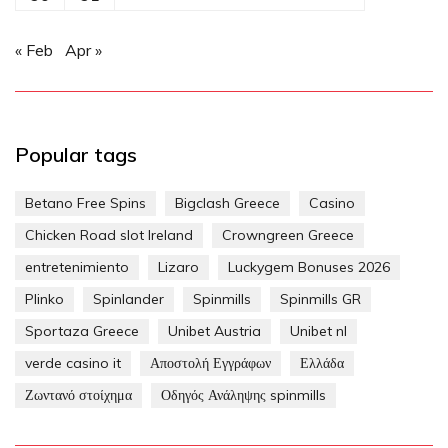
« Feb
Apr »
Popular tags
Betano Free Spins
Bigclash Greece
Casino
Chicken Road slot Ireland
Crowngreen Greece
entretenimiento
Lizaro
Luckygem Bonuses 2026
Plinko
Spinlander
Spinmills
Spinmills GR
Sportaza Greece
Unibet Austria
Unibet nl
verde casino it
Αποστολή Εγγράφων
Ελλάδα
Ζωντανό στοίχημα
Οδηγός Ανάληψης spinmills