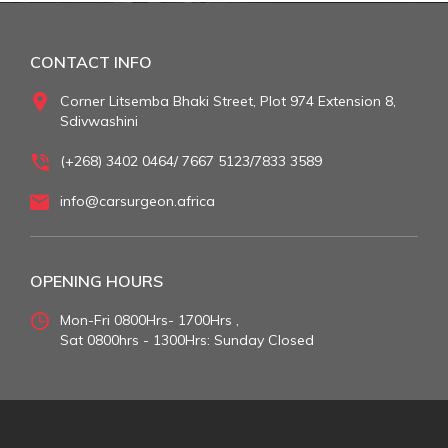
CONTACT INFO
Corner Litsemba Bhaki Street, Plot 974 Extension 8,
Sdivwashini
(+268) 3402 0464/ 7667 5123/7833 3589
info@carsurgeon.africa
OPENING HOURS
Mon-Fri 0800Hrs- 1700Hrs ,
Sat 0800hrs - 1300Hrs: Sunday Closed