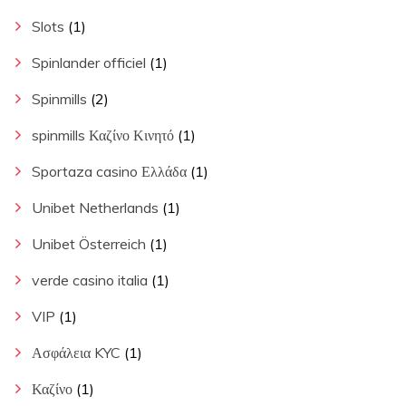
Slots
(1)
Spinlander officiel
(1)
Spinmills
(2)
spinmills Καζίνο Κινητό
(1)
Sportaza casino Ελλάδα
(1)
Unibet Netherlands
(1)
Unibet Österreich
(1)
verde casino italia
(1)
VIP
(1)
Ασφάλεια KYC
(1)
Καζίνο
(1)