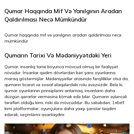
Qumar Haqqında Mif Və Yanılgının Aradan
Qaldırılması Necə Mümkündür
Qumar haqqında mif və yanılgının aradan qaldırılması necə
mümkündür
Qumarın Tarixi Və Mədəniyyətdəki Yeri
Qumar, insanlıq tarixi boyunca mövcud olmuş bir fəaliyyət
növüdür. İnsanlar qədim dövrlərdən bəri şans oyunlarına
maraq göstərmişlər. Mədəniyyətlər arasında fərqliliklər olsa da,
qumarın ticarət və sosial əlaqələrdəki rolu əvəzsizdir. Belə ki,
qumar oyunlarının prinsiplərini anlamaq, insanların daha
düzgün qərarlar verməsinə kömək edə bilər. Qumarın əyləncəli
1xbet
tərəfləri olduğu kimi, riski də mövcuddur. Bu səbəbdən,
kimi platformalar, oyunçulara daha yaxşı şanslar təqdim
edərək, seçimlərini asanlaşdırır.