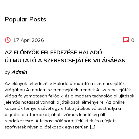
Popular Posts
17 April 2026
0
AZ ELŐNYÖK FELFEDEZÉSE HALADÓ
ÚTMUTATÓ A SZERENCSEJÁTÉK VILÁGÁBAN
by
Admin
Az előnyök felfedezése Haladó útmutató a szerencsejáték
világában A modern szerencsejáték trendek A szerencsejáték
világa folyamatosan fejlődik, és a modern technológiai újítások
jelentős hatással vannak a játékosok élményeire. Az online
kaszinók térnyerésével egyre több játékos választhatja a
digitális platformokat, ahol számos lehetőség áll
rendelkezésre. A felhasználóbarát felületek és a fejlett
szoftverek révén a játékosok egyszerűen […]