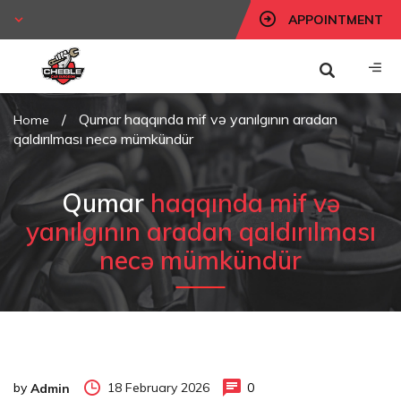
APPOINTMENT
/
Qumar haqqında mif və yanılgının aradan
Home
qaldırılması necə mümkündür
Qumar
haqqında mif və
yanılgının aradan qaldırılması
necə mümkündür
by
18 February 2026
0
Admin