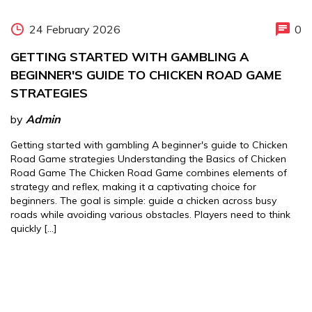
24 February 2026
0
GETTING STARTED WITH GAMBLING A
BEGINNER'S GUIDE TO CHICKEN ROAD GAME
STRATEGIES
by
Admin
Getting started with gambling A beginner's guide to Chicken
Road Game strategies Understanding the Basics of Chicken
Road Game The Chicken Road Game combines elements of
strategy and reflex, making it a captivating choice for
beginners. The goal is simple: guide a chicken across busy
roads while avoiding various obstacles. Players need to think
quickly […]