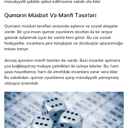
məsuliyyətli şəkildə qəbul edilməsinə səbəb ola bilər.
Qumarın Müsbət Və Mənfi Təsirləri
Qumarın müsbət tərəfləri arasında əyləncə və sosial əlaqələr
vardır. Bir çox insan qumar oyunlarını dostları ilə bir araya
gələrək əylənmək üçün bir vasitə kimi görür. Bu cür sosial
fəaliyyətlər, insanlara yeni tanışlıqlar və dostluqlar qazanmağa
imkan tanıyır.
Ancaq qumarın mənfi təsirləri də vardır. Bəzi insanlar qumara
çox bağlılaşaraq maliyyə çətinlikləri ilə üzləşə bilərlər. Bu, həm
şəxsi həyatlarına, həm də ətrafdakı insanlara zərər verə bilər.
Bu səbəbdən, qumar oyunlarına qarşı məsuliyyətli yanaşmaq
olduqca önəmlidir.