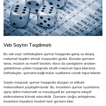
Veb Saytın Təqdimatı
Bu veb sayt, istifadəçilərə qumar haqqında geniş və dəqiq
məlumat təqdim etmək məqsədini güdür. Burada qumarın
tarixi, müsbət və mənfi təsirləri, eləcə də yanılgıların aradan
qaldırılması yolları haqqında ətraflı məlumat tapa bilərsiniz.
İstifadəçilər, qumarla bağlı bütün suallarına cavab tapa bilərlər.
Saytın məqsədi, qumar haqqında düzgün və etibarlı
məlumatların paylaşılmasıdır. Bu, insanların qumar oyunlarına
qarşı daha məlumatlı və məsuliyyətli bir yanaşma inkişaf
etdirmələrinə kömək edəcəkdir. Qumarın doğru anlaşılması,
insanların həyatına müsbət təsir göstərə bilər.