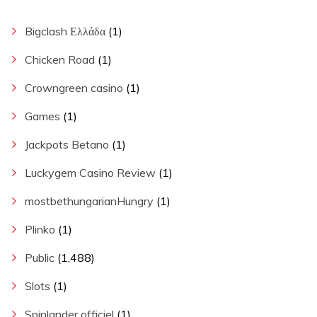
Bigclash Ελλάδα
(1)
Chicken Road
(1)
Crowngreen casino
(1)
Games
(1)
Jackpots Betano
(1)
Luckygem Casino Review
(1)
mostbethungarianHungry
(1)
Plinko
(1)
Public
(1,488)
Slots
(1)
Spinlander officiel
(1)