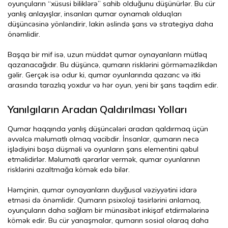
oyunçuların “xüsusi biliklərə” sahib olduğunu düşünürlər. Bu cür
yanlış anlayışlar, insanları qumar oynamalı olduqları
düşüncəsinə yönləndirir, lakin əslində şans və strategiya daha
önəmlidir.
Başqa bir mif isə, uzun müddət qumar oynayanların mütləq
qazanacağıdır. Bu düşüncə, qumarın risklərini görməməzlikdən
gəlir. Gerçək isə odur ki, qumar oyunlarında qazanc və itki
arasında tarazlıq yoxdur və hər oyun, yeni bir şans təqdim edir.
Yanılgıların Aradan Qaldırılması Yolları
Qumar haqqında yanlış düşüncələri aradan qaldırmaq üçün
əvvəlcə məlumatlı olmaq vacibdir. İnsanlar, qumarın necə
işlədiyini başa düşməli və oyunların şans elementini qəbul
etməlidirlər. Məlumatlı qərarlar vermək, qumar oyunlarının
risklərini azaltmağa kömək edə bilər.
Həmçinin, qumar oynayanların duyğusal vəziyyətini idarə
etməsi də önəmlidir. Qumarın psixoloji təsirlərini anlamaq,
oyunçuların daha sağlam bir münasibət inkişaf etdirmələrinə
kömək edir. Bu cür yanaşmalar, qumarın sosial olaraq daha