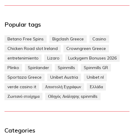
Popular tags
Betano Free Spins
Bigclash Greece
Casino
Chicken Road slot Ireland
Crowngreen Greece
entretenimiento
Lizaro
Luckygem Bonuses 2026
Plinko
Spinlander
Spinmills
Spinmills GR
Sportaza Greece
Unibet Austria
Unibet nl
verde casino it
Αποστολή Εγγράφων
Ελλάδα
Ζωντανό στοίχημα
Οδηγός Ανάληψης spinmills
Categories