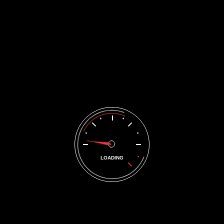
Reply
LOADING