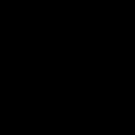
Name
*
Email
*
Website
Comment
*