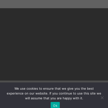
© 2024 Cheble Car Surgeon,
We use cookies to ensure that we give you the best
All Rights Reserved
experience on our website. If you continue to use this site we
will assume that you are happy with it.
Ok