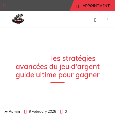
APPOINTMENT
/
Maîtriser les stratégies avancées du jeu d'argent
Home
guide ultime pour gagner
Maîtriser
les stratégies
avancées du jeu d'argent
guide ultime pour gagner
by
Admin
9 February 2026
0