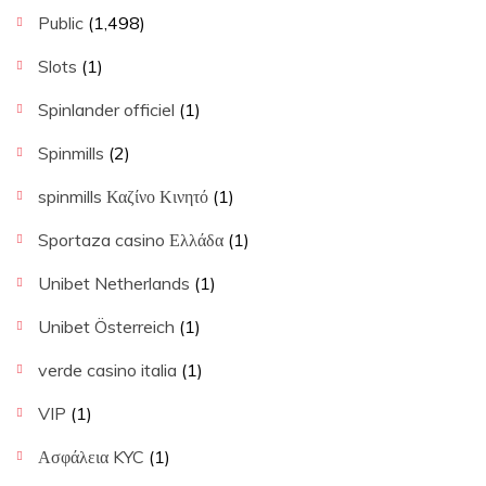
Public
(1,498)
Slots
(1)
Spinlander officiel
(1)
Spinmills
(2)
spinmills Καζίνο Κινητό
(1)
Sportaza casino Ελλάδα
(1)
Unibet Netherlands
(1)
Unibet Österreich
(1)
verde casino italia
(1)
VIP
(1)
Ασφάλεια KYC
(1)