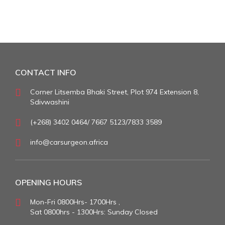
CONTACT INFO
Corner Litsemba Bhaki Street, Plot 974 Extension 8,
Sdivwashini
(+268) 3402 0464/ 7667 5123/7833 3589
info@carsurgeon.africa
OPENING HOURS
Mon-Fri 0800Hrs- 1700Hrs ,
Sat 0800hrs - 1300Hrs: Sunday Closed