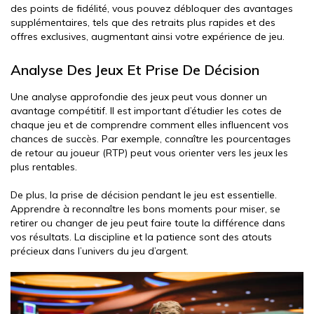
des points de fidélité, vous pouvez débloquer des avantages
supplémentaires, tels que des retraits plus rapides et des
offres exclusives, augmentant ainsi votre expérience de jeu.
Analyse Des Jeux Et Prise De Décision
Une analyse approfondie des jeux peut vous donner un
avantage compétitif. Il est important d’étudier les cotes de
chaque jeu et de comprendre comment elles influencent vos
chances de succès. Par exemple, connaître les pourcentages
de retour au joueur (RTP) peut vous orienter vers les jeux les
plus rentables.
De plus, la prise de décision pendant le jeu est essentielle.
Apprendre à reconnaître les bons moments pour miser, se
retirer ou changer de jeu peut faire toute la différence dans
vos résultats. La discipline et la patience sont des atouts
précieux dans l’univers du jeu d’argent.