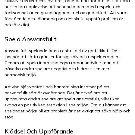
inklusive dealer och servitörer, arbetar hårt för att se till att alla
har en bra upplevelse. Att behandla dem med respekt och
tacksamhet är en grundläggande del av god etikett. Att vara
förstående och tålamodig om det skulle uppstå problem är
också viktigt.
Spela Ansvarsfullt
Ansvarsfullt spelande är en central del av god etikett. Det
innebär att sätta gränser för sig själv och respektera dem.
Genom att spela inom sina egna ramar undviker man att
påverka andra spelare negativt och bidrar till en mer
harmonisk miljö.
Att visa självkontroll och hantera sina insatser på ett
ansvarsfullt sätt är avgörande. Det är också bra att
uppmuntra andra spelare att spela ansvarsfullt, vilket kan
skapa en positiv kedjereaktion i spelmiljön. Om du känner att
spelandet börjar bli ett problem är det viktigt att söka hjälp och
stöd.
Klädsel Och Uppförande