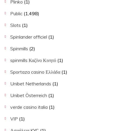
Plinko
(1)
Public
(1,498)
Slots
(1)
Spinlander officiel
(1)
Spinmills
(2)
spinmills Καζίνο Κινητό
(1)
Sportaza casino Ελλάδα
(1)
Unibet Netherlands
(1)
Unibet Österreich
(1)
verde casino italia
(1)
VIP
(1)
Ασφάλεια KYC
(1)