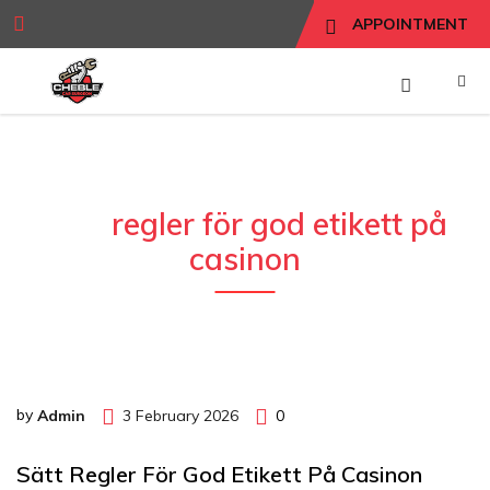
APPOINTMENT
/
Sätt regler för god etikett på casinon
Home
Sätt
regler för god etikett på
casinon
by
Admin
3 February 2026
0
Sätt Regler För God Etikett På Casinon