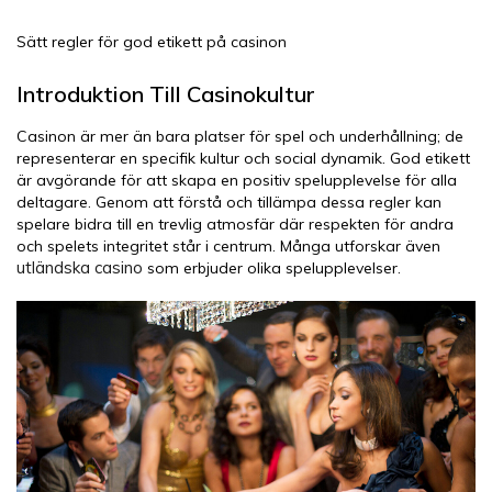
Sätt regler för god etikett på casinon
Introduktion Till Casinokultur
Casinon är mer än bara platser för spel och underhållning; de
representerar en specifik kultur och social dynamik. God etikett
är avgörande för att skapa en positiv spelupplevelse för alla
deltagare. Genom att förstå och tillämpa dessa regler kan
spelare bidra till en trevlig atmosfär där respekten för andra
och spelets integritet står i centrum. Många utforskar även
utländska casino
som erbjuder olika spelupplevelser.