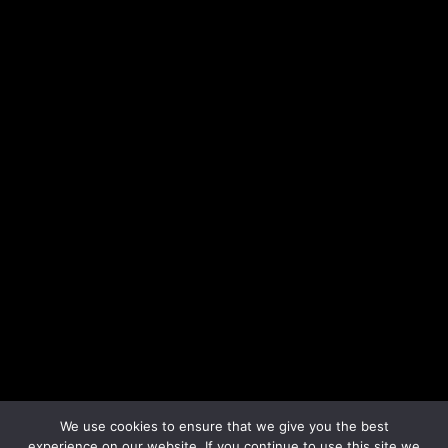
Mon-Fri 0800Hrs- 1700Hrs ,
Sat 0800hrs - 1300Hrs: Sunday Closed
© 2024 Cheble Car Surgeon,
We use cookies to ensure that we give you the best
All Rights Reserved
experience on our website. If you continue to use this site we