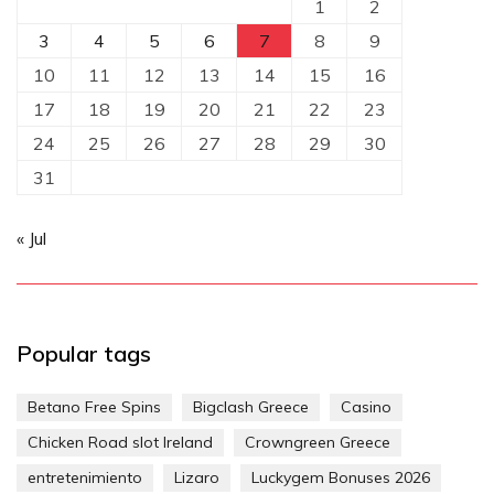
1
2
3
4
5
6
7
8
9
10
11
12
13
14
15
16
17
18
19
20
21
22
23
24
25
26
27
28
29
30
31
« Jul
Popular tags
Betano Free Spins
Bigclash Greece
Casino
Chicken Road slot Ireland
Crowngreen Greece
entretenimiento
Lizaro
Luckygem Bonuses 2026