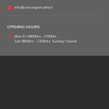
info@carsurgeon.africa
OPENING HOURS
Mon-Fri 0800Hrs- 1700Hrs ,
Sat 0800hrs - 1300Hrs: Sunday Closed